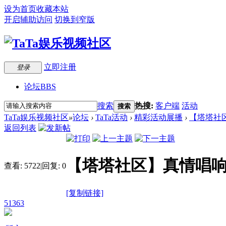
设为首页
收藏本站
开启辅助访问
切换到窄版
立即注册
登录
论坛
BBS
搜索
热搜:
客户端
活动
搜索
TaTa娱乐视频社区
»
论坛
›
TaTa活动
›
精彩活动展播
›
【塔塔社区
返回列表
【塔塔社区】真情唱响
查看:
5722
|
回复:
0
[复制链接]
51363