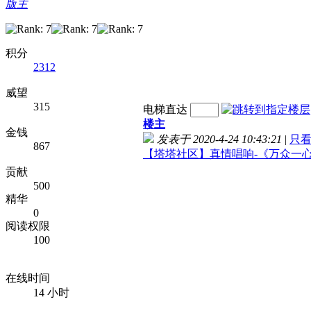
版主
积分
2312
威望
315
电梯直达
楼主
金钱
发表于 2020-4-24 10:43:21
|
只
867
【塔塔社区】真情唱响-《万众一
贡献
500
精华
0
阅读权限
100
在线时间
14 小时