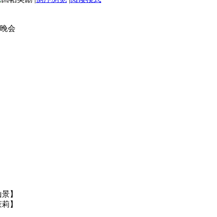
欢晚会
山景】
茉莉】