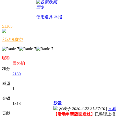
收藏
回复
使用道具
举报
51365
活动考核组
昵称
雪の韵
积分
2180
威望
1
金钱
沙发
1313
发表于 2020-4-22 21:57:10
|
只
贡献
【活动申请版面通过】
已整理上报