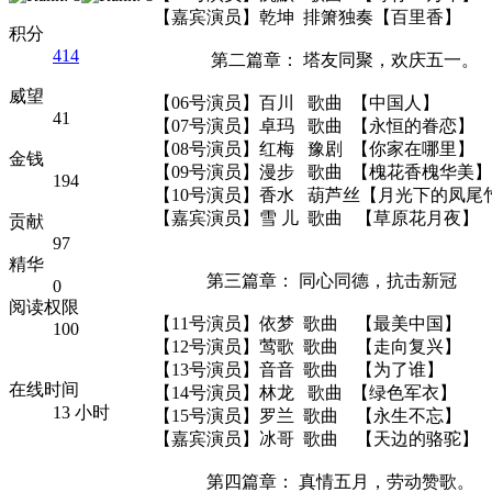
【嘉宾演员】乾坤 排箫独奏【百里香】
积分
414
第二篇章： 塔友同聚，欢庆五一。
威望
【06号演员】百川 歌曲 【中国人】
41
【07号演员】卓玛 歌曲 【永恒的眷恋】
【08号演员】红梅 豫剧 【你家在哪里】
金钱
【09号演员】漫步 歌曲 【槐花香槐华美】
194
【10号演员】香水 葫芦丝【月光下的凤尾
【嘉宾演员】雪 儿 歌曲 【草原花月夜】
贡献
97
精华
第三篇章： 同心同德，抗击新冠
0
阅读权限
【11号演员】依梦 歌曲 【最美中国】
100
【12号演员】莺歌 歌曲 【走向复兴】
【13号演员】音音 歌曲 【为了谁】
在线时间
【14号演员】林龙 歌曲 【绿色军衣】
13 小时
【15号演员】罗兰 歌曲 【永生不忘】
【嘉宾演员】冰哥 歌曲 【天边的骆驼】
第四篇章： 真情五月，劳动赞歌。