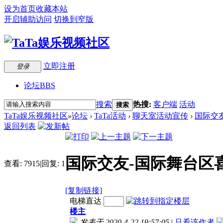
设为首页
收藏本站
开启辅助访问
切换到窄版
立即注册
登录
论坛
BBS
搜索
热搜:
客户端
活动
搜索
TaTa娱乐视频社区
»
论坛
›
TaTa活动
›
聊天室活动宣传
›
国际交友
返回列表
国际交友-国际舞台区喜
查看:
7915
|
回复:
1
[复制链接]
电梯直达
楼主
发表于 2020-4-22 19:57:05
|
只看该作者