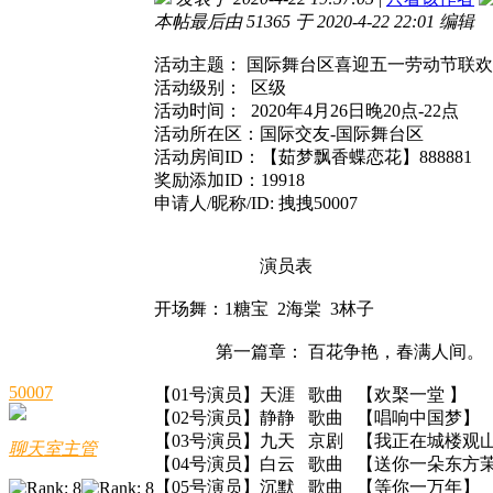
本帖最后由 51365 于 2020-4-22 22:01 编辑
活动主题： 国际舞台区喜迎五一劳动节联
活动级别： 区级
活动时间： 2020年4月26日晚20点-22点
活动所在区：国际交友-国际舞台区
活动房间ID：【茹梦飘香蝶恋花】888881
奖励添加ID：19918
申请人/昵称/ID: 拽拽50007
演员表
开场舞：1糖宝 2海棠 3林子
第一篇章： 百花争艳，春满人间。
50007
【01号演员】天涯 歌曲 【欢棸一堂 】
【02号演员】静静 歌曲 【唱响中国梦】
【03号演员】九天 京剧 【我正在城楼观
聊天室主管
【04号演员】白云 歌曲 【送你一朵东方
【05号演员】沉默 歌曲 【等你一万年】