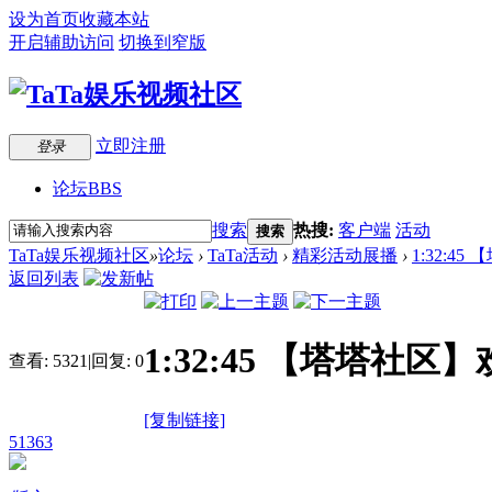
设为首页
收藏本站
开启辅助访问
切换到窄版
立即注册
登录
论坛
BBS
搜索
热搜:
客户端
活动
搜索
TaTa娱乐视频社区
»
论坛
›
TaTa活动
›
精彩活动展播
›
1:32:4
返回列表
1:32:45 【塔塔社
查看:
5321
|
回复:
0
[复制链接]
51363