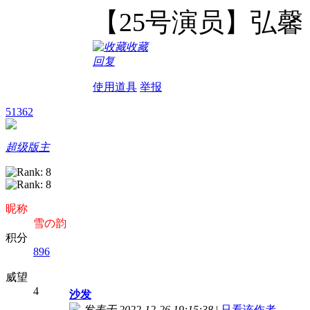
【25号演员】弘馨
收藏
回复
使用道具
举报
51362
超级版主
昵称
雪の韵
积分
896
威望
4
沙发
发表于 2022-12-26 19:15:38
|
只看该作者