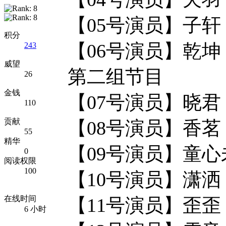
【05号演员】子轩
积分
【06号演员】乾坤
243
威望
第二组节目
26
金钱
【07号演员】晓
110
贡献
【08号演员】香茗
55
精华
【09号演员】童心
0
阅读权限
100
【10号演员】潇洒
在线时间
【11号演员】歪歪 
6 小时