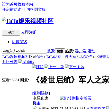
设为首页
收藏本站
开启辅助访问
切换到窄版
立即注册
登录
论坛
BBS
搜索
热搜:
客户端
活动
搜索
TaTa娱乐视频社区
»
论坛
›
TaTa活动
›
聊天室活动宣传
›
《盛世启
返回列表
《盛世启航》军人之家2
查看:
5351
|
回复:
1
[复制链接]
电梯直达
楼主
发表于 2022-12-25 21:48:44
|
只看该作者