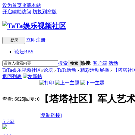
设为首页
收藏本站
开启辅助访问
切换到窄版
立即注册
登录
论坛
BBS
搜索
热搜:
客户端
活动
搜索
TaTa娱乐视频社区
»
论坛
›
TaTa活动
›
精彩活动展播
›
【塔塔社区
返回列表
【塔塔社区】军人艺术
查看:
6625
|
回复:
0
[复制链接]
51363