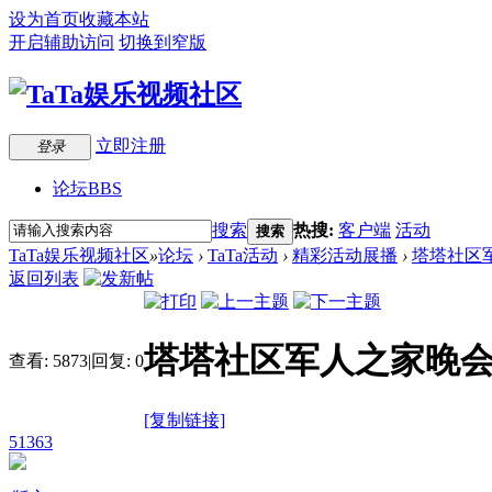
设为首页
收藏本站
开启辅助访问
切换到窄版
立即注册
登录
论坛
BBS
搜索
热搜:
客户端
活动
搜索
TaTa娱乐视频社区
»
论坛
›
TaTa活动
›
精彩活动展播
›
塔塔社区
返回列表
塔塔社区军人之家晚
查看:
5873
|
回复:
0
[复制链接]
51363