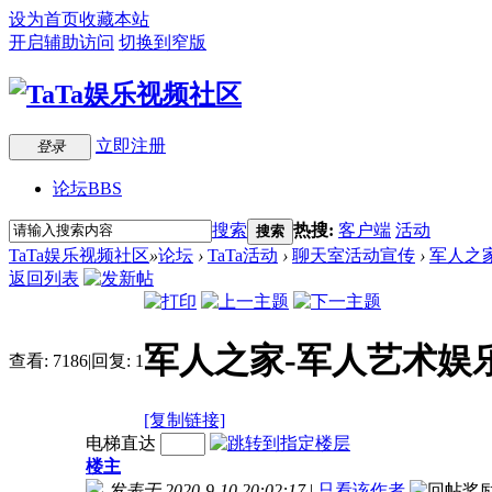
设为首页
收藏本站
开启辅助访问
切换到窄版
立即注册
登录
论坛
BBS
搜索
热搜:
客户端
活动
搜索
TaTa娱乐视频社区
»
论坛
›
TaTa活动
›
聊天室活动宣传
›
军人之家
返回列表
军人之家-军人艺术娱乐
查看:
7186
|
回复:
1
[复制链接]
电梯直达
楼主
发表于 2020-9-10 20:02:17
|
只看该作者