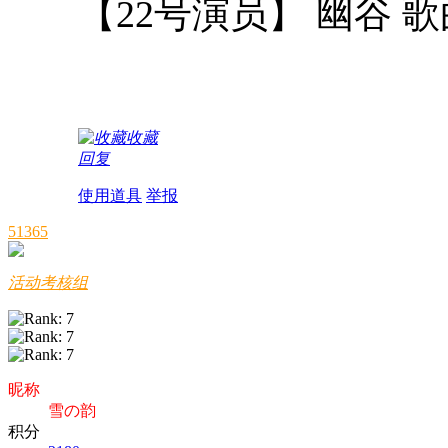
【22号演员】 幽谷 
收藏
回复
使用道具
举报
51365
活动考核组
昵称
雪の韵
积分