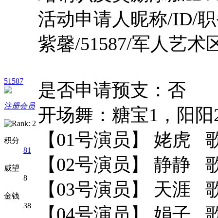
活动申请人昵称/ID/职
紫馨/51587/军人艺术
51587
是否申请预支：否
注册会员
开场舞：糖宝1，阳阳
【01号演员】 姥虎 
积分
81
【02号演员】 静静 
威望
8
【03号演员】 天涯 
金钱
38
【04号演员】 娟子 