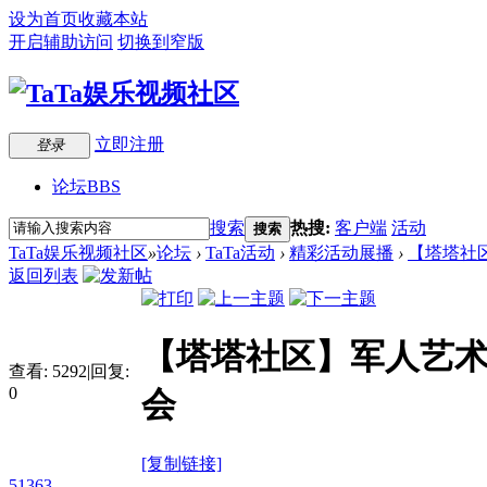
设为首页
收藏本站
开启辅助访问
切换到窄版
立即注册
登录
论坛
BBS
搜索
热搜:
客户端
活动
搜索
TaTa娱乐视频社区
»
论坛
›
TaTa活动
›
精彩活动展播
›
【塔塔社区
返回列表
【塔塔社区】军人艺术
查看:
5292
|
回复:
0
会
[复制链接]
51363