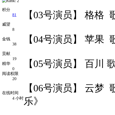
积分
【03号演员】 格格
81
威望
8
【04号演员】 苹果
金钱
38
贡献
19
【05号演员】 百川 
精华
0
阅读权限
20
【06号演员】 云梦
在线时间
乐》
4 小时