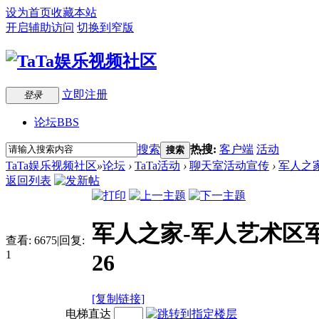
设为首页
收藏本站
开启辅助访问
切换到窄版
立即注册
登录
论坛
BBS
搜索
热搜:
客户端
活动
搜索
TaTa娱乐视频社区
»
论坛
›
TaTa活动
›
聊天室活动宣传
›
军人之家
返回列表
军人之家-军人艺术区
查看:
6675
|
回复:
1
26
[复制链接]
电梯直达