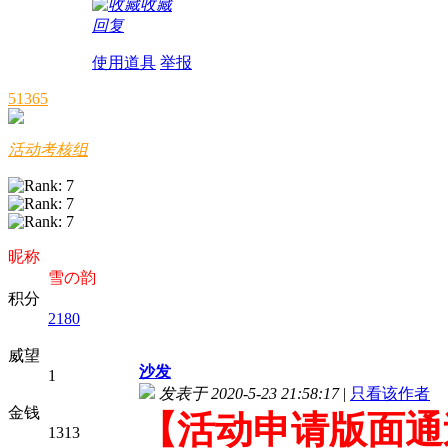
收藏
回复
使用道具
举报
51365
活动考核组
昵称
雪の韵
积分
2180
威望
沙发
1
发表于 2020-5-23 21:58:17
|
只看该作者
金钱
【活动申请版面通
1313