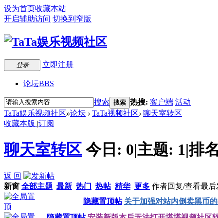
设为首页
收藏本站
开启辅助访问
切换到窄版
立即注册
登录
论坛
BBS
搜索
热搜:
客户端
活动
搜索
TaTa娱乐视频社区
»
论坛
›
TaTa视频社区
›
聊天室转区
收藏本版
|
订阅
聊天室转区
今日:
0
|
主题:
1
|
排名
返 回
新窗
全部主题
最新
热门
热帖
精华
更多
作者
回复/查看
最后
隐藏置顶帖
关于加强对站内倒卖黑币的
隐藏置顶帖
安装新版本后无法打开塔塔视频社区