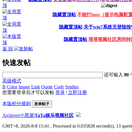
隐藏置顶帖
不能打boss（提示电脑配
隐藏置顶帖
关于win7系统无登陆
隐藏置顶帖
塔塔视频社区房间转
返 回
快速发帖
还可输入
80
高级模式
B
Color
Image
Link
Quote
Code
Smilies
您需要登录后才可以发帖
登录
|
立即注册
本版积分规则
发表帖子
Archiver
|
小黑屋
|
TaTa娱乐视频社区
GMT+8, 2026-8-8 15:41
, Processed in 0.035828 second(s), 13 querie