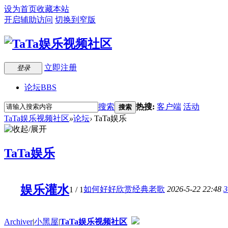
设为首页
收藏本站
开启辅助访问
切换到窄版
立即注册
登录
论坛
BBS
搜索
热搜:
客户端
活动
搜索
TaTa娱乐视频社区
»
论坛
›
TaTa娱乐
TaTa娱乐
娱乐灌水
如何好好欣赏经典老歌
2026-5-22 22:48
3
1
/ 1
Archiver
|
小黑屋
|
TaTa娱乐视频社区