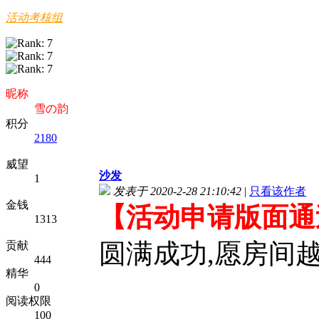
活动考核组
昵称
雪の韵
积分
2180
威望
沙发
1
发表于 2020-2-28 21:10:42
|
只看该作者
金钱
【活动申请版面通
1313
圆满成功,愿房间越
贡献
444
精华
0
阅读权限
100