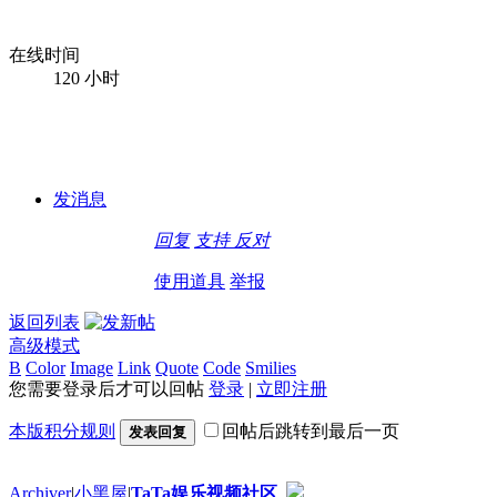
在线时间
120 小时
发消息
回复
支持
反对
使用道具
举报
返回列表
高级模式
B
Color
Image
Link
Quote
Code
Smilies
您需要登录后才可以回帖
登录
|
立即注册
本版积分规则
回帖后跳转到最后一页
发表回复
Archiver
|
小黑屋
|
TaTa娱乐视频社区