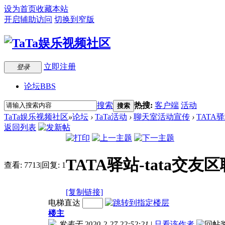
设为首页
收藏本站
开启辅助访问
切换到窄版
立即注册
登录
论坛
BBS
搜索
热搜:
客户端
活动
搜索
TaTa娱乐视频社区
»
论坛
›
TaTa活动
›
聊天室活动宣传
›
TATA驿
返回列表
TATA驿站-tata交友
查看:
7713
|
回复:
1
[复制链接]
电梯直达
楼主
发表于 2020-2-27 22:52:21
|
只看该作者