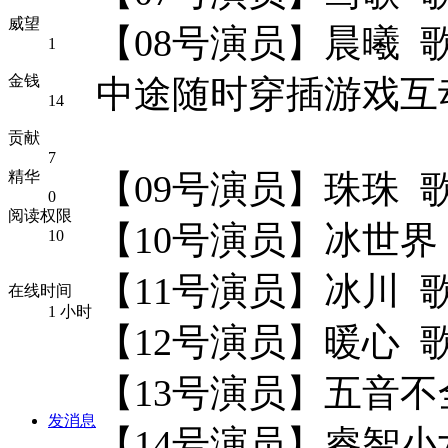
威望
【08号演员】晨曦 
1
金钱
中途随时穿插游戏互
14
贡献
7
精华
【09号演员】珠珠 
0
阅读权限
【10号演员】冰世
10
【11号演员】冰川 
在线时间
1 小时
【12号演员】暖心 
【13号演员】五音不
发消息
【14号演员】睿智小