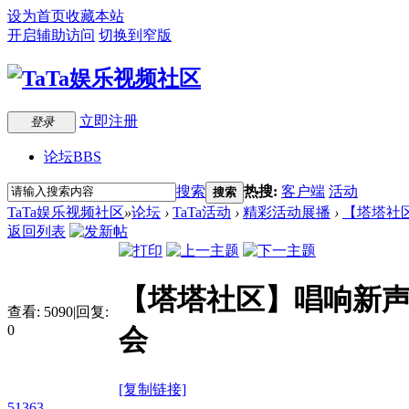
设为首页
收藏本站
开启辅助访问
切换到窄版
立即注册
登录
论坛
BBS
搜索
热搜:
客户端
活动
搜索
TaTa娱乐视频社区
»
论坛
›
TaTa活动
›
精彩活动展播
›
【塔塔社区
返回列表
【塔塔社区】唱响新声
查看:
5090
|
回复:
0
会
[复制链接]
51363