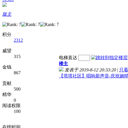
版主
积分
2312
威望
315
电梯直达
楼主
金钱
发表于 2019-8-12 20:33:20
|
只
867
【塔塔社区】唱响新声音-庆祝婉
贡献
500
精华
0
阅读权限
100
在线时间