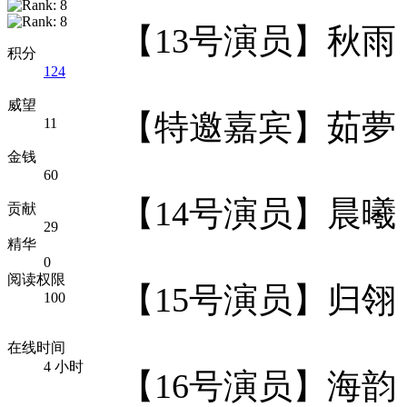
【13号演员】秋雨
积分
124
威望
【特邀嘉宾】茹夢
11
金钱
60
【14号演员】晨
贡献
29
精华
0
阅读权限
【15号演员】归
100
在线时间
4 小时
【16号演员】海