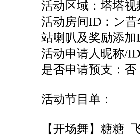
活动区域：塔塔视频
活动房间ID：ン昔年
站喇叭及奖励添加ID:
活动申请人昵称/ID/
是否申请预支：否
活动节目单：
【开场舞】糖糖 