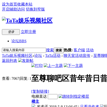
设为首页
收藏本站
开启辅助访问
切换到窄版
立即注册
登录
论坛
BBS
搜索
热搜:
客户端
活动
搜索
TaTa娱乐视频社区
»
论坛
›
TaTa活动
›
聊天室活动宣传
›
至尊聊吧
返回列表
至尊聊吧区昔年昔日昔
查看:
7067
|
回复:
1
[复制链接]
电梯直达
楼主
发表于 2019-5-9 13:04:45
|
只看该作者