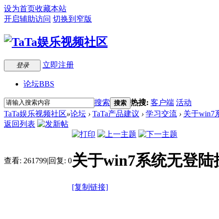
设为首页
收藏本站
开启辅助访问
切换到窄版
立即注册
登录
论坛
BBS
搜索
热搜:
客户端
活动
搜索
TaTa娱乐视频社区
»
论坛
›
TaTa产品建议
›
学习交流
›
关于win
返回列表
关于win7系统无登
查看:
261799
|
回复:
0
[复制链接]