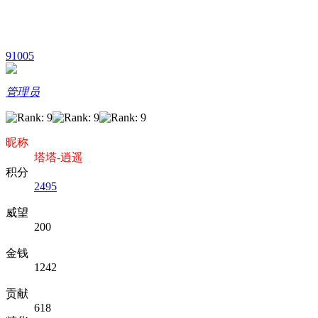
91005
管理员
昵称
塔塔-逍遥
积分
2495
威望
200
金钱
1242
贡献
618