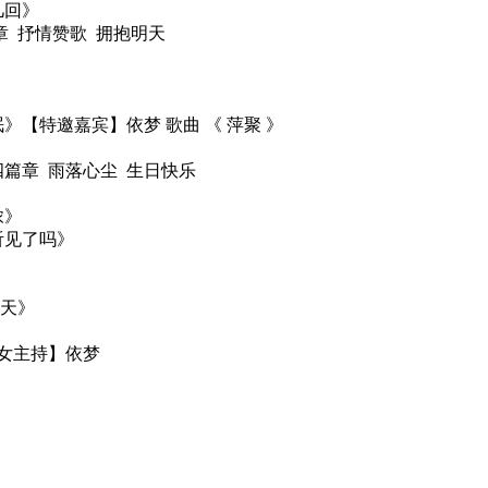
几回》
章 抒情赞歌 拥抱明天
》【特邀嘉宾】依梦 歌曲 《 萍聚 》
四篇章 雨落心尘 生日快乐
浓》
听见了吗》
一天》
女主持】依梦