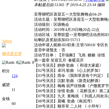
本帖最后由 51365 于 2019-4-25 23:34 编辑
至尊聊吧区喜迎五一大型歌舞晚会04-29
活动主题：至尊聊吧区喜迎五一大型歌舞晚
活动级别：区级晚会
活动时间：2019年4月29日晚20点-22点
活动区域：至尊联盟>>至尊聊吧活动房间ID：
站喇叭及奖励添加ID:55713
50018
活动申请人昵称/ID/职务:主管/50018/ 专区长
是否申请预支：否
聊天室主管
活动节目单：【开场舞】 飞燕 糖糖 珍惜
第一篇章 笑迎五月 春暖花开
【01号演员】静静 歌曲 《 和谐大家庭》
【02号演员】卓玛 歌曲 《心上的罗加》
积分
【03号演员】雨伞 《我和草原有个约定》【
124
【04号演员】沉默 歌曲 《新贵妃醉酒》
威望
【05号演员】梅梅 葫芦丝独奏《户撒窝罗节
11
【06号演员】珍惜 歌曲 《 花桥流水》第二
【07号演员】九天 黄梅戏 《 到底人间
金钱
【08号演员】晨曦 歌曲《南泥湾》
60
【09号演员】顺哥哥 二人转 《 小拜年》