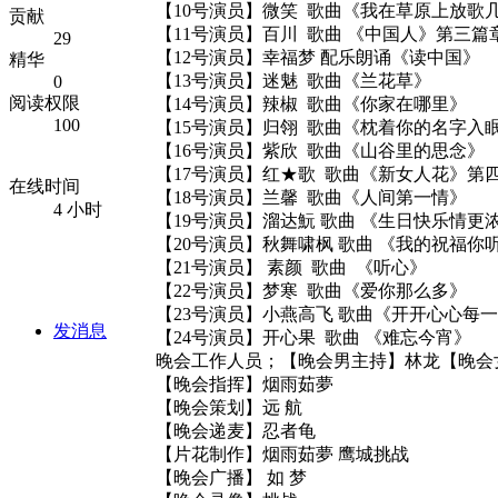
【10号演员】微笑 歌曲《我在草原上放歌
贡献
【11号演员】百川 歌曲 《中国人》第三篇
29
【12号演员】幸福梦 配乐朗诵《读中国》
精华
【13号演员】迷魅 歌曲《兰花草》
0
阅读权限
【14号演员】辣椒 歌曲《你家在哪里》
100
【15号演员】归翎 歌曲《枕着你的名字入眠
【16号演员】紫欣 歌曲《山谷里的思念》
【17号演员】红★歌 歌曲《新女人花》第
在线时间
【18号演员】兰馨 歌曲《人间第一情》
4 小时
【19号演员】溜达魭 歌曲 《生日快乐情更
【20号演员】秋舞啸枫 歌曲 《我的祝福你
【21号演员】 素颜 歌曲 《听心》
【22号演员】梦寒 歌曲《爱你那么多》
【23号演员】小燕高飞 歌曲《开开心心每
发消息
【24号演员】开心果 歌曲 《难忘今宵》
晚会工作人员；【晚会男主持】林龙【晚会
【晚会指挥】烟雨茹夢
【晚会策划】远 航
【晚会递麦】忍者龟
【片花制作】烟雨茹夢 鹰城挑战
【晚会广播】 如 梦