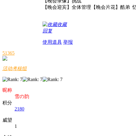
【晚会录像】挑战
【晚会迎宾】全体管理【晚会片花】酷弟 
收藏
回复
使用道具
举报
51365
活动考核组
昵称
雪の韵
积分
2180
威望
1