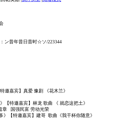
会
ン昔年昔日昔时☆ソ/223344
特邀嘉宾】真爱 豫剧 《花木兰》
》【特邀嘉宾】林龙 歌曲 《 就恋这把土》
篇章 国强民富 劳动光荣
欢乐多》【特邀嘉宾】建哥 歌曲《我干杯你随意》