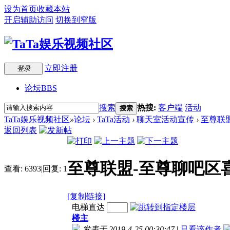
设为首页
收藏本站
开启辅助访问
切换到窄版
立即注册
登录
论坛
BBS
搜索
热搜:
客户端
活动
搜索
TaTa娱乐视频社区
»
论坛
›
TaTa活动
›
聊天室活动宣传
›
至尊联盟
返回列表
至尊联盟-至尊聊吧区喜
查看:
6393
|
回复:
1
[复制链接]
电梯直达
楼主
发表于 2019-4-25 00:30:47
|
只看该作者