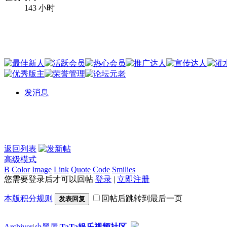
143 小时
发消息
返回列表
高级模式
B
Color
Image
Link
Quote
Code
Smilies
您需要登录后才可以回帖
登录
|
立即注册
本版积分规则
回帖后跳转到最后一页
发表回复
Archiver
|
小黑屋
|
TaTa娱乐视频社区