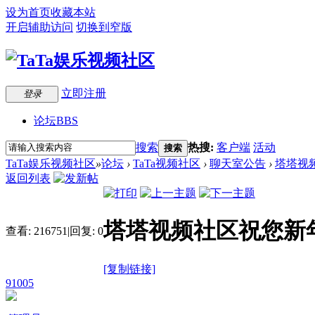
设为首页
收藏本站
开启辅助访问
切换到窄版
立即注册
登录
论坛
BBS
搜索
热搜:
客户端
活动
搜索
TaTa娱乐视频社区
»
论坛
›
TaTa视频社区
›
聊天室公告
›
塔塔视
返回列表
塔塔视频社区祝您新
查看:
216751
|
回复:
0
[复制链接]
91005