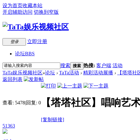
设为首页
收藏本站
开启辅助访问
切换到窄版
立即注册
登录
论坛
BBS
搜索
热搜:
客户端
活动
搜索
TaTa娱乐视频社区
»
论坛
›
TaTa活动
›
精彩活动展播
›
【塔塔社区
返回列表
【塔塔社区】唱响艺术
查看:
5478
|
回复:
0
[复制链接]
51363