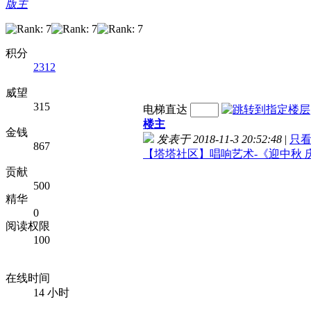
版主
积分
2312
威望
315
电梯直达
楼主
金钱
发表于 2018-11-3 20:52:48
|
只
867
【塔塔社区】唱响艺术-《迎中秋 
贡献
500
精华
0
阅读权限
100
在线时间
14 小时