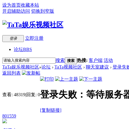
设为首页
收藏本站
开启辅助访问
切换到窄版
立即注册
登录
论坛
BBS
搜索
热搜:
客户端
活动
搜索
TaTa娱乐视频社区
»
论坛
›
TaTa视频社区
›
聊天室建议
›
登录失
返回列表
登录失败：等待服务
查看:
48319
|
回复:
0
[复制链接]
801559