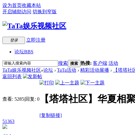
设为首页
收藏本站
开启辅助访问
切换到窄版
立即注册
登录
论坛
BBS
搜索
热搜:
客户端
活动
搜索
TaTa娱乐视频社区
»
论坛
›
TaTa活动
›
精彩活动展播
›
【塔塔社区
返回列表
【塔塔社区】华夏相聚
查看:
5285
|
回复:
0
[复制链接]
51363