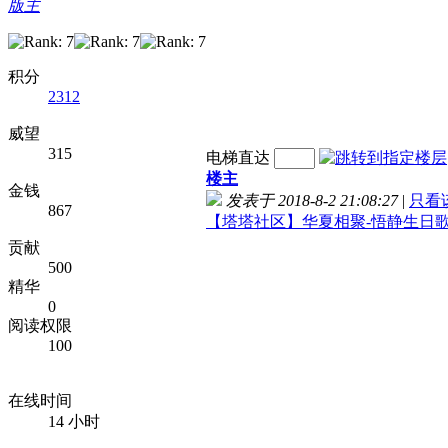
版主
积分
2312
威望
315
电梯直达
楼主
金钱
发表于 2018-8-2 21:08:27
|
只看
867
【塔塔社区】华夏相聚-悟静生日
贡献
500
精华
0
阅读权限
100
在线时间
14 小时