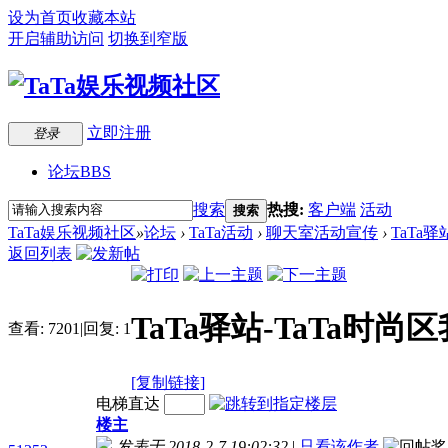
设为首页
收藏本站
开启辅助访问
切换到窄版
立即注册
登录
论坛
BBS
搜索
热搜:
客户端
活动
搜索
TaTa娱乐视频社区
»
论坛
›
TaTa活动
›
聊天室活动宣传
›
TaTa
返回列表
TaTa驿站-TaTa时
查看:
7201
|
回复:
1
[复制链接]
电梯直达
楼主
发表于 2018-2-7 19:02:32
|
只看该作者