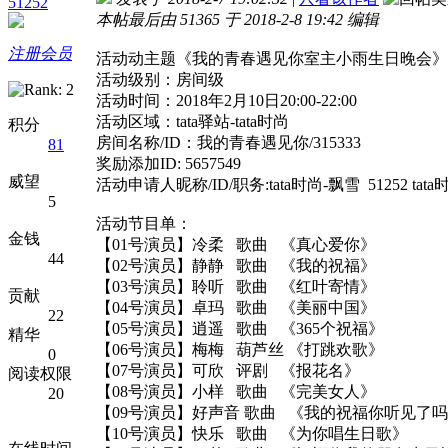
51252
本帖最后由 51365 于 2018-2-8 19:42 编辑
注册会员
活动动主题《我的青春遇见你室主小雨生日晚会》
活动级别：房间级
活动时间：2018年2月10日20:00-22:00
活动区域：tata驿站-tata时尚
积分
房间名称/ID：我的青春遇见你/315333
81
奖励添加ID: 5657549
威望
活动申请人昵称/ID/职务:tata时尚-飘雪 51252 ta
5
活动节目单：
金钱
【01号演员】冷柔 歌曲 《真心爱你》
44
【02号演员】静静 歌曲 《我的祝福》
【03号演员】聆听 歌曲 《红叶寄情》
贡献
【04号演员】卓玛 歌曲 《美丽中国》
22
【05号演员】逍遥 歌曲 《365个祝福》
精华
【06号演员】梅梅 葫芦丝 《打跳欢歌》
0
【07号演员】可欣 评剧 
阅读权限
【08号演员】小样 歌曲 《完美女人》
20
【09号演员】好声音 歌曲 《我的祝福你听见了
【10号演员】快乐 歌曲 《为你唱生日歌》