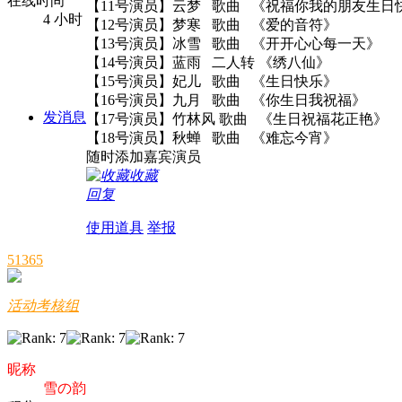
在线时间
【11号演员】云梦 歌曲 《祝福你我的
4 小时
【12号演员】梦寒 歌曲 《爱的音符》
【13号演员】冰雪 歌曲 《开开心心每一天》
【14号演员】蓝雨 二人转 《绣八仙
【15号演员】妃儿 歌曲 《生日快乐》
【16号演员】九月 歌曲 《你生日我祝福》
发消息
【17号演员】竹林风 歌曲 《生日祝福花正艳》
【18号演员】秋蝉 歌曲 《难忘今宵》
随时添加嘉宾演员
收藏
回复
使用道具
举报
51365
活动考核组
昵称
雪の韵