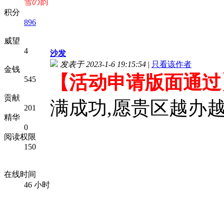
雪の韵
积分
896
威望
4
沙发
发表于 2023-1-6 19:15:54
|
只看该作者
金钱
【活动申请版面通过
545
贡献
满成功,愿贵区越办越
201
精华
0
阅读权限
150
在线时间
46 小时