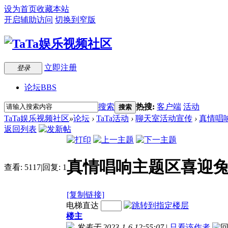
设为首页
收藏本站
开启辅助访问
切换到窄版
立即注册
登录
论坛
BBS
搜索
热搜:
客户端
活动
搜索
TaTa娱乐视频社区
»
论坛
›
TaTa活动
›
聊天室活动宣传
›
真情唱响
返回列表
真情唱响主题区喜迎兔年
查看:
5117
|
回复:
1
[复制链接]
电梯直达
楼主
发表于 2023-1-6 12:55:07
|
只看该作者