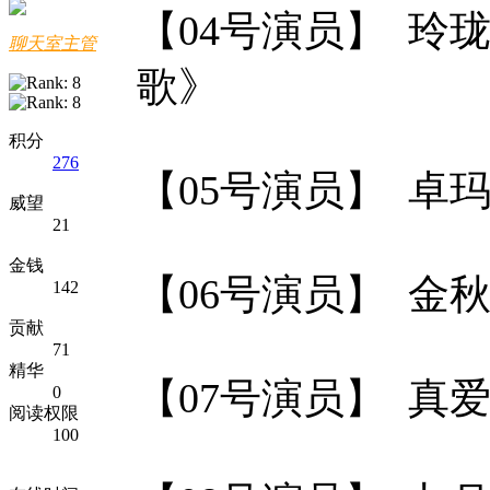
【04号演员】 玲
聊天室主管
歌》
积分
276
【05号演员】 卓
威望
21
金钱
【06号演员】 金
142
贡献
71
精华
【07号演员】 真
0
阅读权限
100