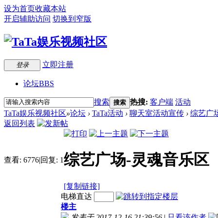
设为首页
收藏本站
开启辅助访问
切换到窄版
立即注册
登录
论坛
BBS
搜索
热搜:
客户端
活动
搜索
TaTa娱乐视频社区
»
论坛
›
TaTa活动
›
聊天室活动宣传
›
综艺广场
返回列表
综艺广场-灵魂音乐区《
查看:
6776
|
回复:
1
[复制链接]
电梯直达
楼主
发表于 2017-12-16 21:39:56
|
只看该作者