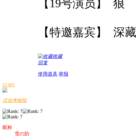
【19号演员】 狼
【特邀嘉宾】 深藏
收藏
回复
使用道具
举报
51365
活动考核组
昵称
雪の韵