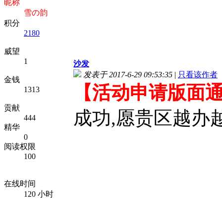
昵称
雪の韵
积分
2180
威望
1
沙发
发表于 2017-6-29 09:53:35
|
只看该作者
金钱
【活动申请版面
1313
贡献
成功,愿贵区越办越
444
精华
0
阅读权限
100
在线时间
120 小时