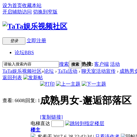
设为首页
收藏本站
开启辅助访问
切换到窄版
立即注册
登录
论坛
BBS
搜索
热搜:
客户端
活动
搜索
TaTa娱乐视频社区
»
论坛
›
TaTa活动
›
聊天室活动宣传
›
成熟男女
返回列表
成熟男女-邂逅部落区《
查看:
6608
|
回复:
1
[复制链接]
电梯直达
楼主
发表于 2017-6-28 22:42:34
|
只看该作者