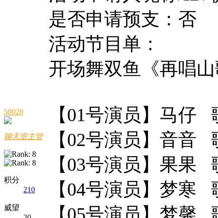
是否申请预支：否
活动节目单：
开场舞双鱼
【01号演员】马仔 
50020
【02号演员】音音 
聊天室主管
【03号演员】果果
积分
【04号演员】梦寒
210
威望
【05号演员】梦馨
20