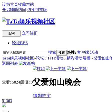
设为首页
收藏本站
开启辅助访问
切换到窄版
立即注册
登录
论坛
BBS
搜索
热搜:
客户端
活动
搜索
TaTa娱乐视频社区
»
论坛
›
TaTa活动
›
精彩活动展播
›
父爱如山
返回列表
父爱如山晚会
查看:
5824
|
回复:
0
[复制链接]
51363