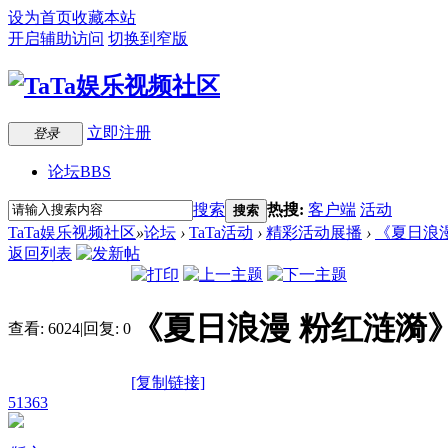
设为首页
收藏本站
开启辅助访问
切换到窄版
立即注册
登录
论坛
BBS
搜索
热搜:
客户端
活动
搜索
TaTa娱乐视频社区
»
论坛
›
TaTa活动
›
精彩活动展播
›
《夏日浪
返回列表
《夏日浪漫 粉红涟漪
查看:
6024
|
回复:
0
[复制链接]
51363