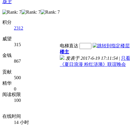
版主
积分
2312
威望
315
电梯直达
楼主
金钱
发表于 2017-6-19 17:11:54
|
只
867
《夏日浪漫 粉红涟漪》联谊晚会
贡献
500
精华
0
阅读权限
100
在线时间
14 小时