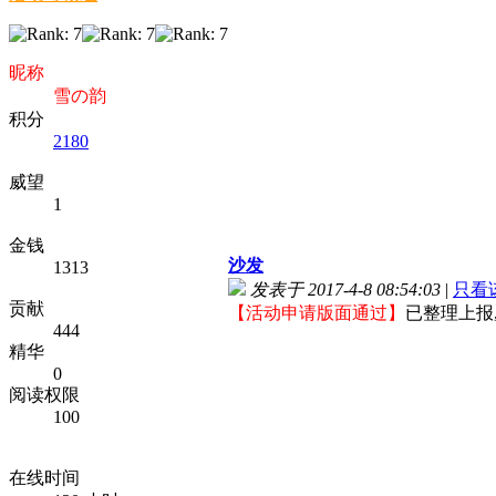
昵称
雪の韵
积分
2180
威望
1
金钱
沙发
1313
发表于 2017-4-8 08:54:03
|
只看
贡献
【活动申请版面通过】
已整理上报
444
精华
0
阅读权限
100
在线时间