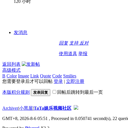
120 小时
发消息
回复
支持
反对
使用道具
举报
返回列表
高级模式
B
Color
Image
Link
Quote
Code
Smilies
您需要登录后才可以回帖
登录
|
立即注册
本版积分规则
回帖后跳转到最后一页
发表回复
Archiver
|
小黑屋
|
TaTa娱乐视频社区
GMT+8, 2026-8-6 05:51
, Processed in 0.050741 second(s), 22 querie