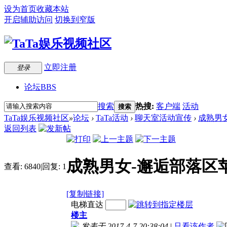
设为首页
收藏本站
开启辅助访问
切换到窄版
立即注册
登录
论坛
BBS
搜索
热搜:
客户端
活动
搜索
TaTa娱乐视频社区
»
论坛
›
TaTa活动
›
聊天室活动宣传
›
成熟男女
返回列表
成熟男女-邂逅部落区苹
查看:
6840
|
回复:
1
[复制链接]
电梯直达
楼主
发表于 2017-4-7 20:38:04
|
只看该作者