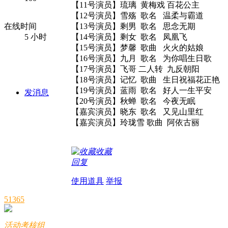
【11号演员】琉璃 黄梅戏 百花公主
【12号演员】雪殇 歌名 温柔与霸道
在线时间
【13号演员】剩男 歌名 
5 小时
【14号演员】剩女 歌名 凤凰飞
【15号演员】梦馨 歌曲 火火的姑娘
【16号演员】九月 歌名
【17号演员】飞哥 二人转 
【18号演员】记忆 歌曲 生日祝
【19号演员】蓝雨 歌名 好人一生平安
发消息
【20号演员】秋蝉 歌名 今夜无眠
【嘉宾演员】晓东 歌名 又见山里红
【嘉宾演员】玲珑雪 歌曲 阿依古丽
收藏
回复
使用道具
举报
51365
活动考核组