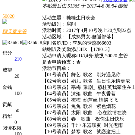
本帖最后由 51365 于 2017-4-8 08:54 编辑
50020
活动主题：糖糖生日晚会
活动级别：房间
活动时间：2017年4月10号晚上20点到22点
聊天室主管
活动区域：【成熟男女-邂逅部落】
房间名称/ID：苹果的诱惑666603
站喇叭及奖励添加ID: 【178013】
积分
活动申请人昵称/ID/职务:放纵 50020 主管
210
是否申请预支：否
活动节目单：
威望
【01号演员】舞艺 歌名 刚好遇见你
20
【02号演员】娟儿 歌名 生日快乐情更浓
金钱
【03号演员】寒梅 豫剧_ 穆桂英我家住
100
【04号演员】沫殇 歌曲 午夜香茗
【05号演员】梅梅 葫芦丝 蝴蝶飞飞
贡献
【06号演员】兔兔 歌名 紫色烟花
50
【07号演员】太阳 歌曲 心在跳情在烧
精华
【08号演员】春 歌曲 祝你生日快乐
0
【09号演员】千坤 乐器联奏 时光煮雨
阅读权限
【10号演员】梦寒 歌名 就恋这把土
100