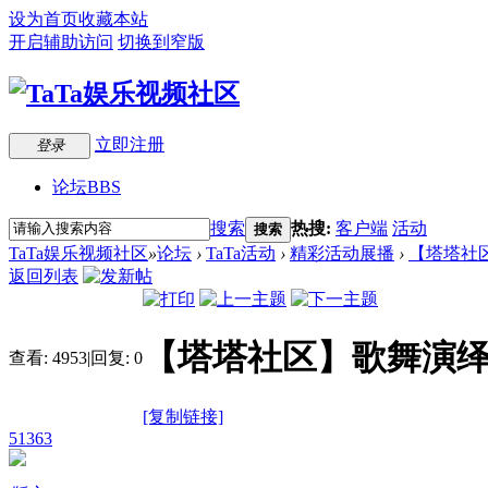
设为首页
收藏本站
开启辅助访问
切换到窄版
立即注册
登录
论坛
BBS
搜索
热搜:
客户端
活动
搜索
TaTa娱乐视频社区
»
论坛
›
TaTa活动
›
精彩活动展播
›
【塔塔社区
返回列表
【塔塔社区】歌舞演绎
查看:
4953
|
回复:
0
[复制链接]
51363