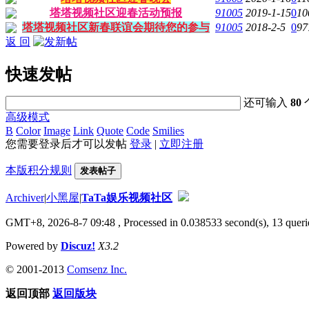
塔塔视频社区迎春活动预报
91005
2019-1-15
0
10
塔塔视频社区新春联谊会期待您的参与
91005
2018-2-5
0
97
返 回
快速发帖
还可输入
80
高级模式
B
Color
Image
Link
Quote
Code
Smilies
您需要登录后才可以发帖
登录
|
立即注册
本版积分规则
发表帖子
Archiver
|
小黑屋
|
TaTa娱乐视频社区
GMT+8, 2026-8-7 09:48
, Processed in 0.038533 second(s), 13 querie
Powered by
Discuz!
X3.2
© 2001-2013
Comsenz Inc.
返回顶部
返回版块