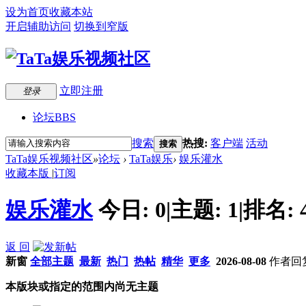
设为首页
收藏本站
开启辅助访问
切换到窄版
立即注册
登录
论坛
BBS
搜索
热搜:
客户端
活动
搜索
TaTa娱乐视频社区
»
论坛
›
TaTa娱乐
›
娱乐灌水
收藏本版
|
订阅
娱乐灌水
今日:
0
|
主题:
1
|
排名:
返 回
新窗
全部主题
最新
热门
热帖
精华
更多
2026-08-08
作者
回
本版块或指定的范围内尚无主题