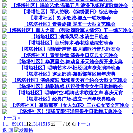
【塔塔社区】唱响艺术-温馨五月 浪漫飞扬联谊歌舞晚会
【塔塔社区】军人赞歌-《缤纷夏日》综艺晚会
【塔塔社区】欢乐歌城-迎五一联欢晚会
【塔塔社区】青春旋律-迎五一大型文艺晚会
【塔塔社区】军人之家-《劳动颂歌军人情怀》五一综艺晚会
【塔塔社区】演绎风采-水滴生日晚会
【塔塔社区】音乐舞术-春花绽放综艺晚会
【塔塔社区】唱响新声音-四月踏歌行音乐歌友会
【塔塔社区】青春旋律-清香生日庆典文艺晚会
【塔塔社区】华夏星空-舞动音乐天籁会所开业庆典
【塔塔社区】唱响艺术-怀旧经回声嘹亮演绎晚会
【塔塔社区】邂逅部落-邂逅部落区周年庆典
【塔塔社区】演绎精彩-我和春天有个约会大型文艺晚会
【塔塔社区】精彩情感-庆祝傲雪美女生日歌舞晚会
【塔塔社区】唱响时空-唱响艺术联谊之声 喜庆元宵
【塔塔社区】经典广场-成立一周年庆典晚会
【塔塔社区】邂逅部落《女人如花》三八妇女节文艺晚会
【塔塔社区】演绎无限汪洋果果生日歌舞庆典晚会
下一页 »
1 ...
8
9
10
11
12
13
14
15
16
/ 16 页
下一页
返 回