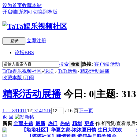
设为首页
收藏本站
开启辅助访问
切换到窄版
立即注册
登录
论坛
BBS
搜索
热搜:
客户端
活动
搜索
TaTa娱乐视频社区
»
论坛
›
TaTa活动
›
精彩活动展播
收藏本版
|
订阅
精彩活动展播
今日:
0
|
主题:
313
1 ...
8
9
10
11
12
13
14
15
16
/ 16 页
下一页
返 回
新窗
全部主题
最新
热门
热帖
精华
更多
作者
回复/查看
最后
【塔塔社区】华夏之家-浓浓夏日情 生日大联欢
【塔塔社区】幽情雅趣-紫妍生日联欢晚会