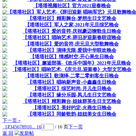
【塔塔视频社区】官方2021迎春晚会
【塔塔社区】军人艺术-《辞旧迎新 唱响军艺》元旦歌舞晚
【塔塔社区】精彩舞台-梦想生日文艺晩会
【塔塔社区】军人之家-2021年元旦综艺晚会
【塔塔社区】爱的音符-庆祝豪迈嘹歌生日晚会
【塔塔社区】唱响艺术-辞旧岁迎新春联谊晚会
【塔塔社区】爱的音符-庆元旦大型歌舞晚会
【塔塔社区】演绎无限-爱我中华联欢晚会
【塔塔社区】情感时空-开心果生日晚会
【塔塔社区】邂逅部落-《欢乐中国年》2021年元旦晚会
【塔塔社区】唱响艺术-《庆元旦.迎新春》大型文艺晚会
【塔塔社区】歌演绎-二零二零剑客生日晚会
【塔塔社区】唱响新声音-小鑫鑫生日晚会
【塔塔社区】综艺时尚-月儿生日晚会
【塔塔社区】缘分乐园-凤儿生日文艺晚会
【塔塔社区】精彩舞台-姐妹群英生日文艺晚会
【塔塔社区】美好约定-火燕生日晚会
【塔塔社区】同龄歌韵-妞妞美女生日晚会
下一页 »
1
2
3
4
5
6
7
8
9
10
... 16
/ 16 页
下一页
返 回