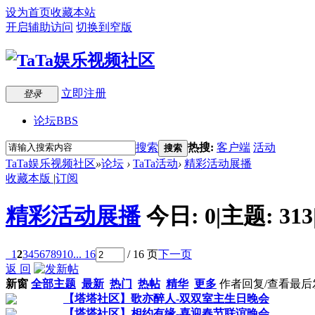
设为首页
收藏本站
开启辅助访问
切换到窄版
立即注册
登录
论坛
BBS
搜索
热搜:
客户端
活动
搜索
TaTa娱乐视频社区
»
论坛
›
TaTa活动
›
精彩活动展播
收藏本版
|
订阅
精彩活动展播
今日:
0
|
主题:
313
1
2
3
4
5
6
7
8
9
10
... 16
/ 16 页
下一页
返 回
新窗
全部主题
最新
热门
热帖
精华
更多
作者
回复/查看
最后
【塔塔社区】歌亦醉人-双双室主生日晚会
【塔塔社区】相约有缘-喜迎春节联谊晚会