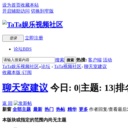
设为首页
收藏本站
开启辅助访问
切换到窄版
立即注册
登录
论坛
BBS
搜索
热搜:
客户端
活动
搜索
TaTa娱乐视频社区
»
论坛
›
TaTa视频社区
›
聊天室建议
收藏本版
|
订阅
聊天室建议
今日:
0
|
主题:
13
|
排
返 回
新窗
全部主题
最新
热门
热帖
精华
更多
作者
回复/查看
最后
本版块或指定的范围内尚无主题